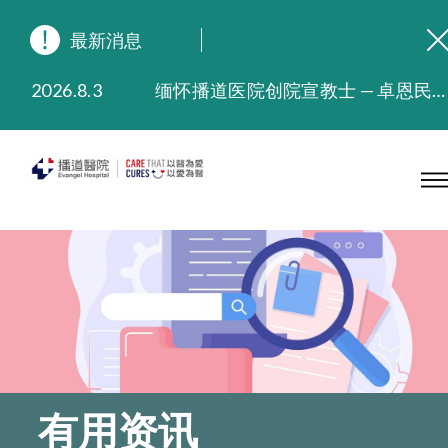
最新消息
2026.8.3
缅怀播道医院创院宣教士 — 卓恩民医生香港追思会
2026.3.20
晚间门诊服务延长至晚上11时
2025.11.27
播道医院为大埔火灾受灾人士提供全额资助情绪支援服务
2025.9.23
本院在暴雨或台风警告信号 (包括黑色暴雨及8号或以上热带气旋警告信号) 下，仍会维持有限度服务。如有查询，可致电2711 5222。
2025.8.4
播道医院体检服务获客户正面评价
2025.7.21
播道医院手机App已推出查阅病歷记录及求诊资料功能，请即下载
有用资讯