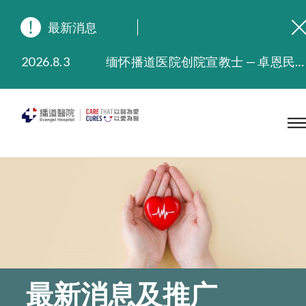
最新消息
2026.8.3
缅怀播道医院创院宣教士 — 卓恩民医生香港追思会
2026.3.20
晚间门诊服务延长至晚上11时
2025.11.27
播道医院为大埔火灾受灾人士提供全额资助情绪支援服务
2025.9.23
本院在暴雨或台风警告信号 (包括黑色暴雨及8号或以上热带气旋警告信号) 下，仍会维持有限度服务。如有查询，可致电2711 5222。
2025.8.4
播道医院体检服务获客户正面评价
2025.7.21
播道医院手机App已推出查阅病歷记录及求诊资料功能，请即下载
最新消息及推广