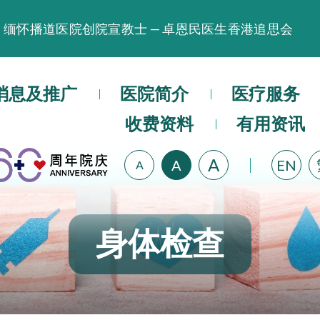
缅怀播道医院创院宣教士 — 卓恩民医生香港追思会
晚间门诊服务延长至晚上11时
播道医院为大埔火灾受灾人士提供全额资助情绪支援服
消息及推广
医院简介
医疗服务
播道医院体检服务获客户正面评价
播道医院手机App已推出查阅病歷记录及求诊资料功能
收费资料
有用资讯
A
A
EN
A
身体检查