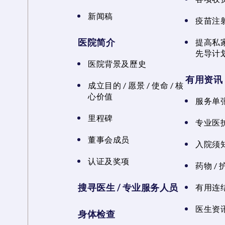
新闻稿
疫苗注
医院简介
提高私
先导计
医院背景及歷史
有用资讯
成立目的 / 愿景 / 使命 / 核
心价值
服务单
里程碑
专业医
董事会成员
入院须知
认证及奖项
药物 /
搜寻医生 / 专业服务人员
有用连
医生资讯
身体检查