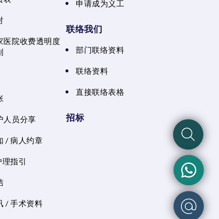
申请成为义工
射
联络我们
家医院收费透明度
部门联络资料
划
联络资料
直接联络表格
张
招标
护人员分享
 / 病人约章
 护理指引
结
 / 手术资料