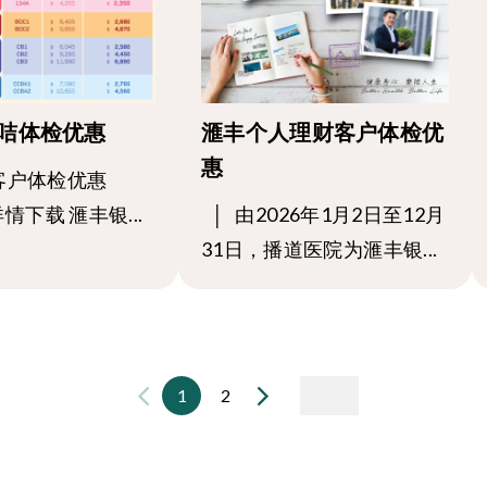
咭体检优惠
滙丰个人理财客户体检优
惠
客户体检优惠
详情下载 滙丰银...
│ 由2026年1月2日至12月
31日，播道医院为滙丰银...
1
2