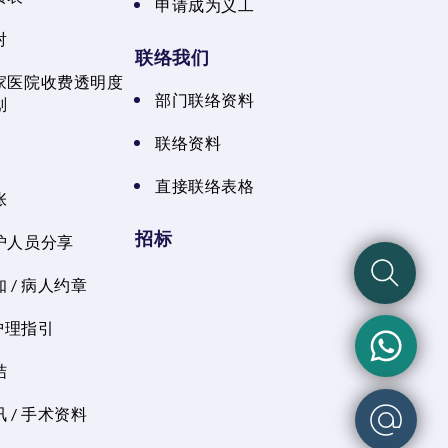
申请成为义工
射
联络我们
家医院收费透明度
部门联络资料
划
联络资料
直接联络表格
张
招标
护人员分享
 / 病人约章
 护理指引
结
 / 手术资料