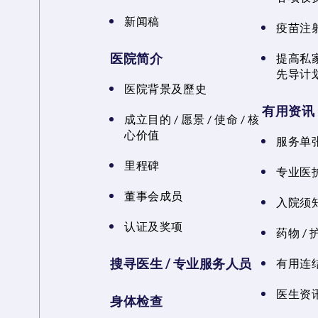
新闻稿
疫苗注
医院简介
提高私
先导计
医院背景及歷史
有用资讯
成立目的 / 愿景 / 使命 / 核
心价值
服务单
里程碑
专业医
董事会成员
入院须知
认证及奖项
药物 /
搜寻医生 / 专业服务人员
有用连
医生资讯
身体检查