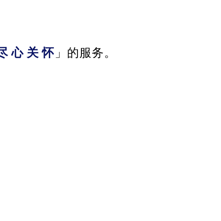
尽 心 关 怀
」的服务。