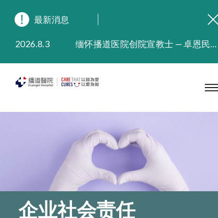
最新消息
2026.8.3
缅怀播道医院创院宣教士 — 卓恩民医生香港追思会
2026.3.20
晚间门诊服务延长至晚上11时
2025.11.27
播道医院为大埔火灾受灾人士提供全额资助情绪支援服务
2025.9.23
本院在暴雨或台风警告信号 (包括黑色暴雨及8号或以上热带气旋警告信号) 下，仍会维持有限度服务。如有查询，可致电2711 5222。
2025.8.4
播道医院体检服务获客户正面评价
2025.7.21
播道医院手机App已推出查阅病歷记录及求诊资料功能，请即下载
企业社会责任