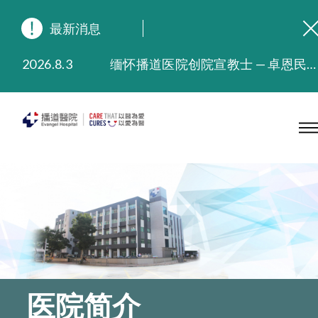
最新消息
2026.8.3
缅怀播道医院创院宣教士 — 卓恩民医生香港追思会
2026.3.20
晚间门诊服务延长至晚上11时
2025.11.27
播道医院为大埔火灾受灾人士提供全额资助情绪支援服务
2025.9.23
本院在暴雨或台风警告信号 (包括黑色暴雨及8号或以上热带气旋警告信号) 下，仍会维持有限度服务。如有查询，可致电2711 5222。
2025.8.4
播道医院体检服务获客户正面评价
2025.7.21
播道医院手机App已推出查阅病歷记录及求诊资料功能，请即下载
医院简介