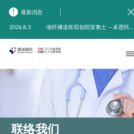
最新消息
2026.8.3
缅怀播道医院创院宣教士 — 卓恩民医生香港追思会
2026.3.20
晚间门诊服务延长至晚上11时
2025.11.27
播道医院为大埔火灾受灾人士提供全额资助情绪支援服务
2025.9.23
本院在暴雨或台风警告信号 (包括黑色暴雨及8号或以上热带气旋警告信号) 下，仍会维持有限度服务。如有查询，可致电2711 5222。
2025.8.4
播道医院体检服务获客户正面评价
2025.7.21
播道医院手机App已推出查阅病歷记录及求诊资料功能，请即下载
联络我们