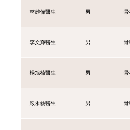
林雄偉醫生
男
骨
李文輝醫生
男
骨
楊旭楠醫生
男
骨
嚴永藝醫生
男
骨