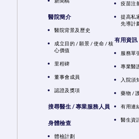
新聞稿
疫苗注
醫院簡介
提高私
先導計
醫院背景及歷史
有用資訊
成立目的 / 願景 / 使命 / 核
心價值
服務單
里程碑
專業醫
董事會成員
入院須知
認證及獎項
藥物 /
搜尋醫生 / 專業服務人員
有用連
醫生資訊
身體檢查
體檢計劃