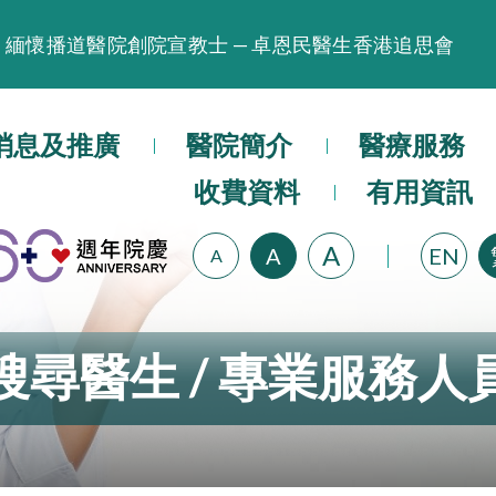
緬懷播道醫院創院宣教士 — 卓恩民醫生香港追思會
晚間門診服務延長至晚上11時
播道醫院為大埔火災受災人士提供全額資助情緒支援服
消息及推廣
醫院簡介
醫療服務
播道醫院體檢服務獲客戶正面評價
播道醫院手機App已推出查閱病歷記錄及求診資料功能
收費資料
有用資訊
A
A
EN
A
搜尋醫生 / 專業服務人