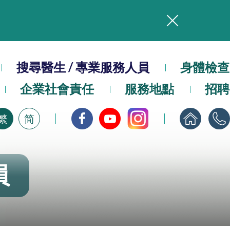
務
本院在暴雨或颱風警告信號 (包括黑色暴雨及8號或以上熱帶氣旋警告信號) 下，仍會維持有限度服務。如有查詢，可致電2711 5222。
搜尋醫生 / 專業服務人員
身體檢查
，請即下載
企業社會責任
服務地點
招聘
繁
简
員