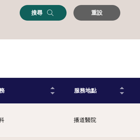
搜尋
重設
務
服務地點
科
播道醫院