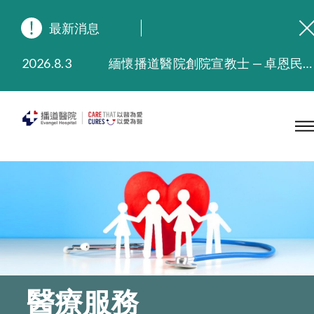
最新消息
2026.8.3
緬懷播道醫院創院宣教士 — 卓恩民醫生香港追思會
2026.3.20
晚間門診服務延長至晚上11時
2025.11.27
播道醫院為大埔火災受災人士提供全額資助情緒支援服務
2025.9.23
本院在暴雨或颱風警告信號 (包括黑色暴雨及8號或以上熱帶氣旋警告信號) 下，仍會維持有限度服務。如有查詢，可致電2711 5222。
2025.8.4
播道醫院體檢服務獲客戶正面評價
2025.7.21
播道醫院手機App已推出查閱病歷記錄及求診資料功能，請即下載
醫療服務