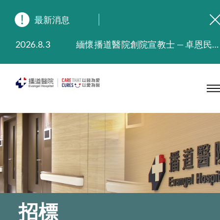
最新消息
2026.8.3
緬懷播道醫院創院宣教士 — 卓恩民醫生香港追思會
2026.3.20
晚間門診服務延長至晚上11時
2025.11.27
播道醫院為大埔火災受災人士提供全額資助情緒支援服務
2025.9.23
本院在暴雨或颱風警告信號 (包括黑色暴雨及8號或以上熱帶氣旋警告信號) 下，仍會維持有限度服務。如有查詢，可致電2711 5222。
2025.8.4
播道醫院體檢服務獲客戶正面評價
2025.7.21
播道醫院手機App已推出查閱病歷記錄及求診資料功能，請即下載
招標