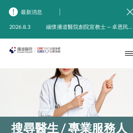
最新消息
2026.8.3
緬懷播道醫院創院宣教士 — 卓恩民醫生香港追思會
2026.3.20
晚間門診服務延長至晚上11時
2025.11.27
播道醫院為大埔火災受災人士提供全額資助情緒支援服務
2025.9.23
本院在暴雨或颱風警告信號 (包括黑色暴雨及8號或以上熱帶氣旋警告信號) 下，仍會維持有限度服務。如有查詢，可致電2711 5222。
2025.8.4
播道醫院體檢服務獲客戶正面評價
2025.7.21
播道醫院手機App已推出查閱病歷記錄及求診資料功能，請即下載
搜尋醫生 / 專業服務人