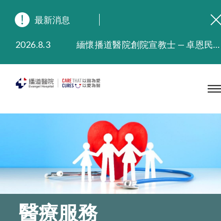
最新消息
2026.8.3
緬懷播道醫院創院宣教士 — 卓恩民醫生香港追思會
2026.3.20
晚間門診服務延長至晚上11時
2025.11.27
播道醫院為大埔火災受災人士提供全額資助情緒支援服務
2025.9.23
本院在暴雨或颱風警告信號 (包括黑色暴雨及8號或以上熱帶氣旋警告信號) 下，仍會維持有限度服務。如有查詢，可致電2711 5222。
2025.8.4
播道醫院體檢服務獲客戶正面評價
2025.7.21
播道醫院手機App已推出查閱病歷記錄及求診資料功能，請即下載
醫療服務