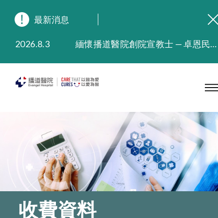
最新消息
2026.8.3
緬懷播道醫院創院宣教士 — 卓恩民醫生香港追思會
2026.3.20
晚間門診服務延長至晚上11時
2025.11.27
播道醫院為大埔火災受災人士提供全額資助情緒支援服務
2025.9.23
本院在暴雨或颱風警告信號 (包括黑色暴雨及8號或以上熱帶氣旋警告信號) 下，仍會維持有限度服務。如有查詢，可致電2711 5222。
2025.8.4
播道醫院體檢服務獲客戶正面評價
2025.7.21
播道醫院手機App已推出查閱病歷記錄及求診資料功能，請即下載
收費資料