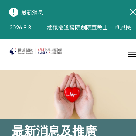
最新消息
2026.8.3
緬懷播道醫院創院宣教士 — 卓恩民醫生香港追思會
2026.3.20
晚間門診服務延長至晚上11時
2025.11.27
播道醫院為大埔火災受災人士提供全額資助情緒支援服務
2025.9.23
本院在暴雨或颱風警告信號 (包括黑色暴雨及8號或以上熱帶氣旋警告信號) 下，仍會維持有限度服務。如有查詢，可致電2711 5222。
2025.8.4
播道醫院體檢服務獲客戶正面評價
2025.7.21
播道醫院手機App已推出查閱病歷記錄及求診資料功能，請即下載
最新消息及推廣