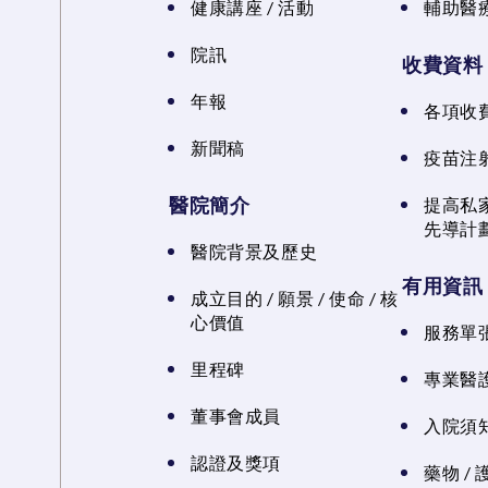
健康講座 / 活動
輔助醫
院訊
收費資料
年報
各項收
新聞稿
疫苗注
醫院簡介
提高私
先導計
醫院背景及歷史
有用資訊
成立目的 / 願景 / 使命 / 核
心價值
服務單
里程碑
專業醫
董事會成員
入院須知
認證及獎項
藥物 /