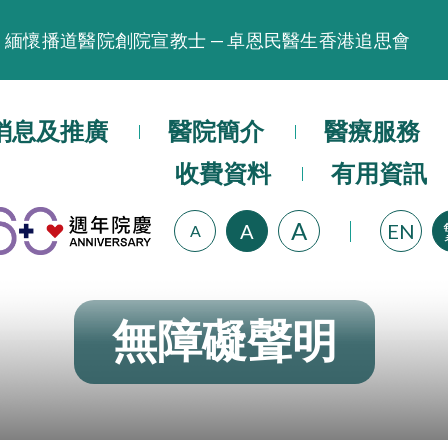
緬懷播道醫院創院宣教士 — 卓恩民醫生香港追思會
晚間門診服務延長至晚上11時
播道醫院為大埔火災受災人士提供全額資助情緒支援服
消息及推廣
醫院簡介
醫療服務
播道醫院體檢服務獲客戶正面評價
收費資料
有用資訊
播道醫院手機App已推出查閱病歷記錄及求診資料功能
A
A
EN
A
無障礙聲明