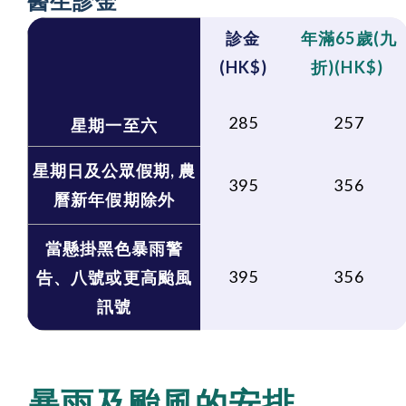
醫生診金
診金
年滿65歲
(
九
(HK$)
折)
(HK$)
285
257
星期一至六
星期日及公眾假期, 農
395
356
曆新年假期除外
當懸掛黑色暴雨警
395
356
告、八號或更高颱風
訊號
暴雨及颱風的安排