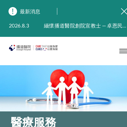
最新消息
2026.8.3
緬懷播道醫院創院宣教士 — 卓恩民醫生香港追思會
2026.3.20
晚間門診服務延長至晚上11時
2025.11.27
播道醫院為大埔火災受災人士提供全額資助情緒支援服務
2025.9.23
本院在暴雨或颱風警告信號 (包括黑色暴雨及8號或以上熱帶氣旋警告信號) 下，仍會維持有限度服務。如有查詢，可致電2711 5222。
2025.8.4
播道醫院體檢服務獲客戶正面評價
2025.7.21
播道醫院手機App已推出查閱病歷記錄及求診資料功能，請即下載
醫療服務