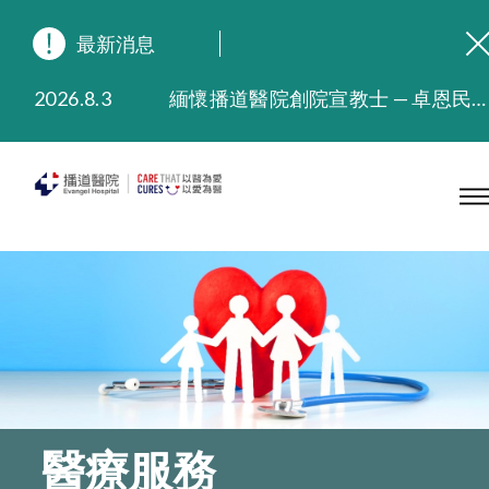
最新消息
2026.8.3
緬懷播道醫院創院宣教士 — 卓恩民醫生香港追思會
2026.3.20
晚間門診服務延長至晚上11時
2025.11.27
播道醫院為大埔火災受災人士提供全額資助情緒支援服務
2025.9.23
本院在暴雨或颱風警告信號 (包括黑色暴雨及8號或以上熱帶氣旋警告信號) 下，仍會維持有限度服務。如有查詢，可致電2711 5222。
2025.8.4
播道醫院體檢服務獲客戶正面評價
2025.7.21
播道醫院手機App已推出查閱病歷記錄及求診資料功能，請即下載
醫療服務