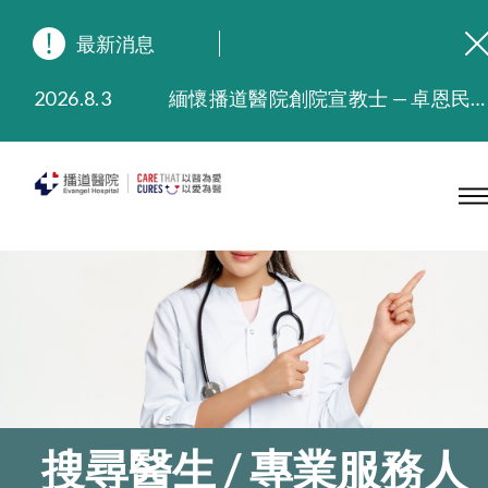
最新消息
2026.8.3
緬懷播道醫院創院宣教士 — 卓恩民醫生香港追思會
2026.3.20
晚間門診服務延長至晚上11時
2025.11.27
播道醫院為大埔火災受災人士提供全額資助情緒支援服務
2025.9.23
本院在暴雨或颱風警告信號 (包括黑色暴雨及8號或以上熱帶氣旋警告信號) 下，仍會維持有限度服務。如有查詢，可致電2711 5222。
2025.8.4
播道醫院體檢服務獲客戶正面評價
2025.7.21
播道醫院手機App已推出查閱病歷記錄及求診資料功能，請即下載
搜尋醫生 / 專業服務人