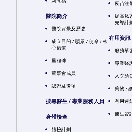
新聞稿
疫苗注
醫院簡介
提高私
先導計
醫院背景及歷史
有用資訊
成立目的 / 願景 / 使命 / 核
心價值
服務單
里程碑
專業醫
董事會成員
入院須知
認證及獎項
藥物 /
搜尋醫生 / 專業服務人員
有用連
醫生資訊
身體檢查
體檢計劃