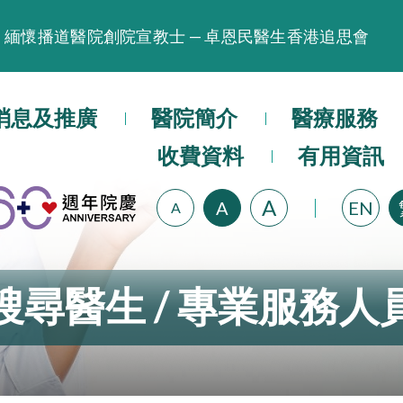
緬懷播道醫院創院宣教士 — 卓恩民醫生香港追思會
晚間門診服務延長至晚上11時
播道醫院為大埔火災受災人士提供全額資助情緒支援服
消息及推廣
醫院簡介
醫療服務
播道醫院體檢服務獲客戶正面評價
收費資料
有用資訊
播道醫院手機App已推出查閱病歷記錄及求診資料功能
A
A
EN
A
搜尋醫生 / 專業服務人