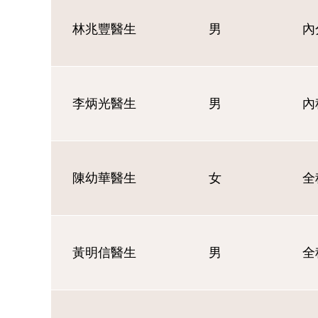
林兆豐醫生
男
內
李炳光醫生
男
內
陳幼華醫生
女
全
黃明信醫生
男
全