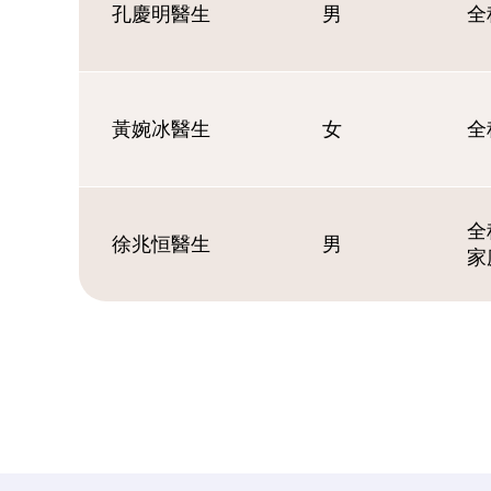
孔慶明醫生
男
全
黃婉冰醫生
女
全
全
徐兆恒醫生
男
家