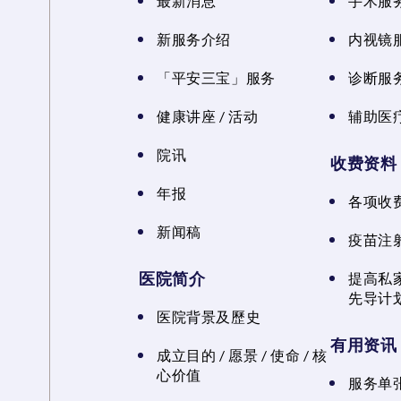
最新消息
手术服
新服务介绍
内视镜
「平安三宝」服务
诊断服
健康讲座 / 活动
辅助医
院讯
收费资料
年报
各项收
新闻稿
疫苗注
医院简介
提高私
先导计
医院背景及歷史
有用资讯
成立目的 / 愿景 / 使命 / 核
心价值
服务单