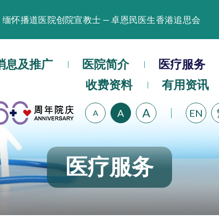
缅怀播道医院创院宣教士 — 卓恩民医生香港追思会
晚间门诊服务延长至晚上11时
播道医院为大埔火灾受灾人士提供全额资助情绪支援服
播道医院体检服务获客户正面评价
消息及推广
医院简介
医疗服务
播道医院手机App已推出查阅病歷记录及求诊资料功能
收费资料
有用资讯
A
A
EN
A
医疗服务