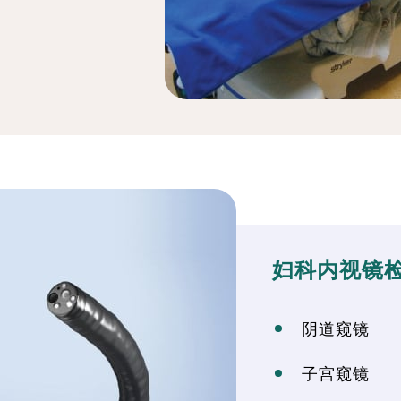
妇科内视镜
阴道窥镜
子宫窥镜