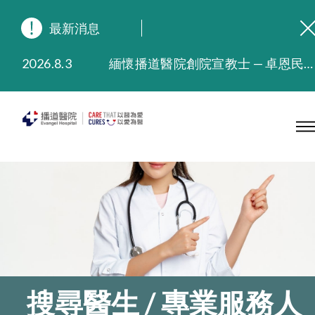
最新消息
2026.8.3
緬懷播道醫院創院宣教士 — 卓恩民醫生香港追思會
2026.3.20
晚間門診服務延長至晚上11時
2025.11.27
播道醫院為大埔火災受災人士提供全額資助情緒支援服務
2025.9.23
本院在暴雨或颱風警告信號 (包括黑色暴雨及8號或以上熱帶氣旋警告信號) 下，仍會維持有限度服務。如有查詢，可致電2711 5222。
2025.8.4
播道醫院體檢服務獲客戶正面評價
2025.7.21
播道醫院手機App已推出查閱病歷記錄及求診資料功能，請即下載
搜尋醫生 / 專業服務人