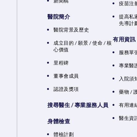
新聞稿
疫苗注
醫院簡介
提高私
先導計
醫院背景及歷史
有用資訊
成立目的 / 願景 / 使命 / 核
心價值
服務單
里程碑
專業醫
董事會成員
入院須知
認證及獎項
藥物 /
搜尋醫生 / 專業服務人員
有用連
醫生資訊
身體檢查
體檢計劃