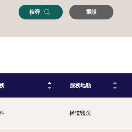
搜尋
重設
務
服務地點
科
播道醫院