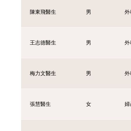
陳東飛醫生
男
外
王志德醫生
男
外
梅力文醫生
男
外
張慧醫生
女
婦