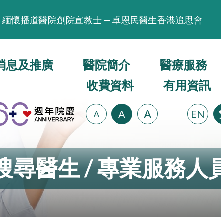
緬懷播道醫院創院宣教士 — 卓恩民醫生香港追思會
晚間門診服務延長至晚上11時
播道醫院為大埔火災受災人士提供全額資助情緒支援服
消息及推廣
醫院簡介
醫療服務
播道醫院體檢服務獲客戶正面評價
收費資料
有用資訊
播道醫院手機App已推出查閱病歷記錄及求診資料功能
A
A
EN
A
搜尋醫生 / 專業服務人