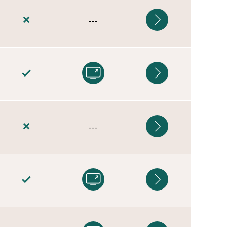
---
---