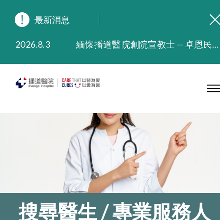
最新消息
2026.8.3
緬懷播道醫院創院宣教士 — 卓恩民醫生香港追思會
2026.3.20
晚間門診服務延長至晚上11時
2025.11.27
播道醫院為大埔火災受災人士提供全額資助情緒支援服務
2025.9.23
本院在暴雨或颱風警告信號 (包括黑色暴雨及8號或以上熱帶氣旋警告信號) 下，仍會維持有限度服務。如有查詢，可致電2711 5222。
2025.8.4
播道醫院體檢服務獲客戶正面評價
2025.7.21
播道醫院手機App已推出查閱病歷記錄及求診資料功能，請即下載
搜尋醫生 / 專業服務人