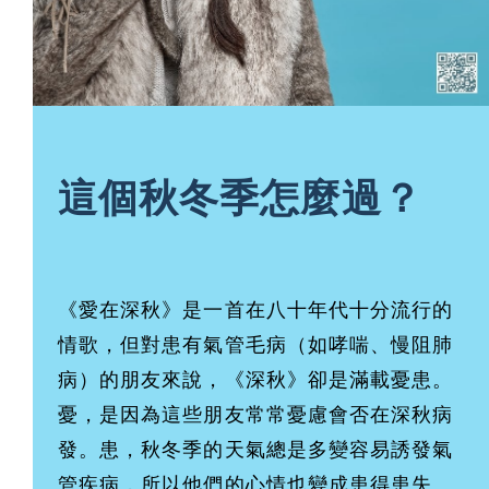
這
個
秋冬季怎麼過？
《愛在深秋》是一首在八十年代十分流行的
情歌，但對患有氣管毛病（如哮喘、慢阻肺
病）的朋友來說，《深秋》卻是滿載憂患。
憂，是因為這些朋友常常憂慮會否在深秋病
發。患，秋冬季的天氣總是多變容易誘發氣
管疾病，所以他們的心情也變成患得患失