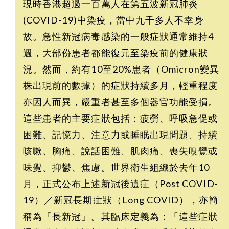
現時香港超過一百萬人在第五波新冠肺炎
(COVID-19)中染疫，當中九千多人不幸身
故。急性新冠病毒感染的一般症狀通常維持4
週，大部份患者都能復元至染疫前的健康狀
況。然而，約有10至20%患者（Omicron變異
株出現前的數據）的症狀持續多月，輕重程度
亦因人而異，嚴重者甚至多個器官功能受損。
這些患者的主要症狀包括：疲勞、呼吸急促或
困難、記憶力、注意力或睡眠出現問題、持續
咳嗽、胸痛、說話困難、肌肉痛、喪失嗅覺或
味覺、抑鬱、焦慮。世界衛生組織於去年10
月，正式公布上述新冠後遺症（Post COVID-
19）／新冠長期症狀（Long COVID），亦簡
稱為「長新冠」。其臨床定義為：「這些症狀