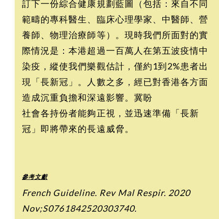
訂下一份綜合健康規劃藍圖（包括：來自不同
範疇的專科醫生、臨床心理學家、中醫師、營
養師、物理治療師等）。現時我們所面對的實
際情況是：本港超過一百萬人在第五波疫情中
染疫，縱使我們樂觀估計，僅約1到2%患者出
現「長新冠」。人數之多，經已對香港各方面
造成沉重負擔和深遠影響。冀盼
社會各持份者能夠正視，並迅速準備「長新
冠」即將帶來的長遠威脅。
參考文獻
French Guideline. Rev Mal Respir. 2020
Nov;S0761842520303740.