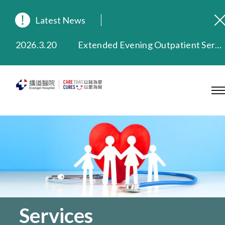
Latest News
2026.8.3
In Loving Memory of Our Founding Missionary — Dr. Robert Chapman Memorial Service in Hong Kong
2026.3.20
Extended Evening Outpatient Service Until 11:00 p.m.
2025.11.27
Evangel Hospital Provides Full Funding for Emotional Support Services for Those Affected by the Tai Po Fire
2025.9.23
Our Hospital will continue to provide limited services during rainstorm warnings or typhoon signals (including black rainstorm warning and No. 8 or above tropical cyclone warning signals). For any inquiries, please call 2711 5222.
2025.8.4
Evangel Hospital’s Health Checkup Services Receive Positive Client Feedback
2025.7.21
Evangel Hospital’s mobile app now offers access to medical records and consultation history. Download Now
Services