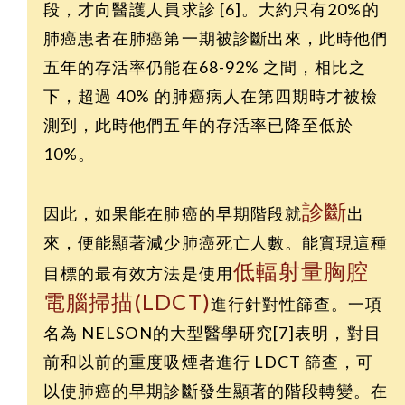
段，才向醫護人員求診 [6]。大約只有20%的
肺癌患者在肺癌第一期被診斷出來，此時他們
五年的存活率仍能在68-92% 之間，相比之
下，超過 40% 的肺癌病人在第四期時才被檢
測到，此時他們五年的存活率已降至低於
10%。
診斷
因此，如果能在肺癌的早期階段就
出
來，便能顯著減少肺癌死亡人數。能實現這種
低輻射量胸腔
目標的最有效方法是使用
電腦掃描(LDCT)
進行針對性篩查。一項
名為 NELSON的大型醫學研究[7]表明，對目
前和以前的重度吸煙者進行 LDCT 篩查，可
以使肺癌的早期診斷發生顯著的階段轉變。在