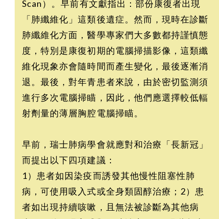
Scan）。早前有文獻指出：部份康復者出現
「肺纖維化」這類後遺症。然而，現時在診斷
肺纖維化方面，醫學專家們大多數都持謹慎態
度，特別是康復初期的電腦掃描影像，這類纖
維化現象亦會隨時間而產生變化，最後逐漸消
退。最後，對年青患者來說，由於密切監測須
進行多次電腦掃瞄，因此，他們應選擇較低輻
射劑量的薄層胸腔電腦掃瞄。
早前，瑞士肺病學會就應對和治療「長新冠」
而提出以下四項建議：
1）患者如因染疫而誘發其他慢性阻塞性肺
病，可使用吸入式或全身類固醇治療；2）患
者如出現持續咳嗽，且無法被診斷為其他病