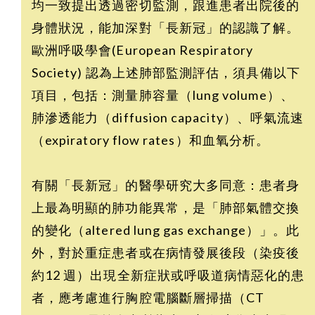
均一致提出透過密切監測，跟進患者出院後的
身體狀況，能加深對「長新冠」的認識了解。
歐洲呼吸學會(European Respiratory
Society) 認為上述肺部監測評估，須具備以下
項目，包括：測量肺容量（lung volume）、
肺滲透能力（diffusion capacity）、呼氣流速
（expiratory flow rates）和血氧分析。
有關「長新冠」的醫學研究大多同意：患者身
上最為明顯的肺功能異常，是「肺部氣體交換
的變化（altered lung gas exchange）」。此
外，對於重症患者或在病情發展後段（染疫後
約12 週）出現全新症狀或呼吸道病情惡化的患
者，應考慮進行胸腔電腦斷層掃描（CT