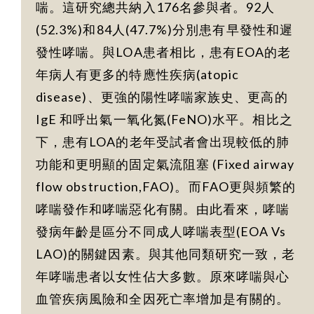
喘。這研究總共納入176名參與者。92人
(52.3%)和84人(47.7%)分別患有早發性和遲
發性哮喘。與LOA患者相比，患有EOA的老
年病人有更多的特應性疾病(atopic
disease)、更強的陽性哮喘家族史、更高的
IgE 和呼出氣一氧化氮(FeNO)水平。相比之
下，患有LOA的老年受試者會出現較低的肺
功能和更明顯的固定氣流阻塞 (Fixed airway
flow obstruction,FAO)。而FAO更與頻繁的
哮喘發作和哮喘惡化有關。由此看來，哮喘
發病年齡是區分不同成人哮喘表型(EOA Vs
LAO)的關鍵因素。與其他同類研究一致，老
年哮喘患者以女性佔大多數。原來哮喘與心
血管疾病風險和全因死亡率增加是有關的。