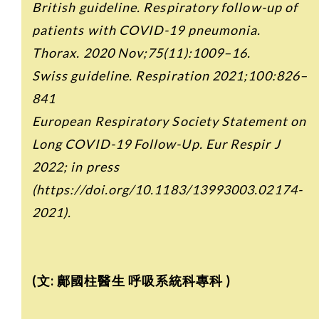
British guideline. Respiratory follow-up of
patients with COVID-19 pneumonia.
Thorax. 2020 Nov;75(11):1009–16.
Swiss guideline. Respiration 2021;100:826–
841
European Respiratory Society Statement on
Long COVID-19 Follow-Up. Eur Respir J
2022; in press
(https://doi.org/10.1183/13993003.02174-
2021).
(文:
鄺國柱醫生 呼吸系統科專科 )