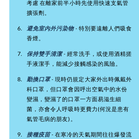
考慮 在離家前半小時先使用快速支氣管
擴張劑。
避免室內外污染物
- 特別要遠離人們吸食
香煙。
保持雙手清潔
- 經常洗手，或使用酒精搓
手液潔手，能減少接觸感染的風險。
勤換口罩
- 現時仍規定大家外出時佩戴外
科口罩，但口罩會因呼出空氣中的水份
變濕，變濕了的口罩一方面易滋生細
菌，亦會令人呼吸時更費力(何況是患有
氣管毛病的朋友)。
接種疫苗
- 在寒冷的天氣期間往往爆發流