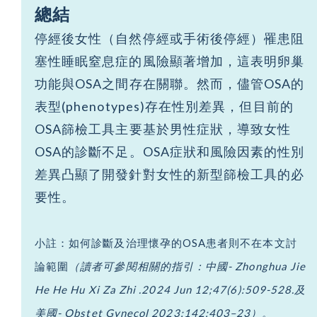
總結
停經後女性（自然停經或手術後停經）罹患阻
塞性睡眠窒息症的風險顯著增加，這表明卵巢
功能與OSA之間存在關聯。然而，儘管OSA的
表型(phenotypes)存在性別差異，但目前的
OSA篩檢工具主要基於男性症狀，導致女性
OSA的診斷不足。OSA症狀和風險因素的性別
差異凸顯了開發針對女性的新型篩檢工具的必
要性。
小註：如何診斷及治理懷孕的OSA患者則不在本文討
論範圍
（讀者可參閱相關的指引：中國
-
Zhonghua Jie
He He Hu Xi Za Zhi .2024 Jun 12;47(6):509-528.及
美國
- Obstet Gynecol 2023;142:403–23）。