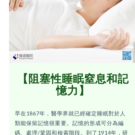
【阻塞性睡眠窒息和記
憶力】
早在1867年，醫學界就已經確定睡眠對於人
類能保留記憶很重要。記憶的形成可分為編
碼、處理/鞏固和檢索階段。到了1914年，研