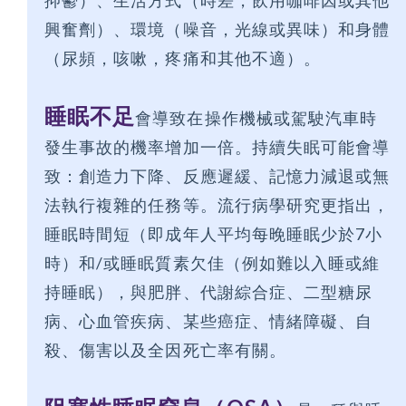
抑鬱）、生活方式（時差，飲用咖啡因或其他
興奮劑）、環境（噪音，光線或異味）和身體
（尿頻，咳嗽，疼痛和其他不適）。
睡眠不足
會導致在操作機械或駕駛汽車時
發生事故的機率增加一倍。持續失眠可能會導
致：創造力下降、反應遲緩、記憶力減退或無
法執行複雜的任務等。流行病學研究更指出，
睡眠時間短（即成年人平均每晚睡眠少於7小
時）和/或睡眠質素欠佳（例如難以入睡或維
持睡眠），與肥胖、代謝綜合症、二型糖尿
病、心血管疾病、某些癌症、情緒障礙、自
殺、傷害以及全因死亡率有關。