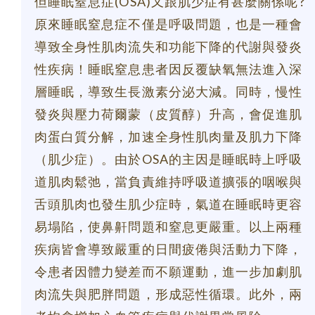
但睡眠窒息症(OSA)又跟肌少症有甚麼關係呢?
原來睡眠窒息症不僅是呼吸問題，也是一種會
導致全身性肌肉流失和功能下降的代謝與發炎
性疾病！睡眠窒息患者因反覆缺氧無法進入深
層睡眠，導致生長激素分泌大減。同時，慢性
發炎與壓力荷爾蒙（皮質醇）升高，會促進肌
肉蛋白質分解，加速全身性肌肉量及肌力下降
（肌少症）。由於OSA的主因是睡眠時上呼吸
道肌肉鬆弛，當負責維持呼吸道擴張的咽喉與
舌頭肌肉也發生肌少症時，氣道在睡眠時更容
易塌陷，使鼻鼾問題和窒息更嚴重。以上兩種
疾病皆會導致嚴重的日間疲倦與活動力下降，
令患者因體力變差而不願運動，進一步加劇肌
肉流失與肥胖問題，形成惡性循環。此外，兩