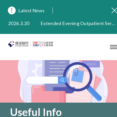
Latest News
2026.8.3
In Loving Memory of Our Founding Missionary — Dr. Robert Chapman Memorial Service in Hong Kong
2026.3.20
Extended Evening Outpatient Service Until 11:00 p.m.
2025.11.27
Evangel Hospital Provides Full Funding for Emotional Support Services for Those Affected by the Tai Po Fire
2025.9.23
Our Hospital will continue to provide limited services during rainstorm warnings or typhoon signals (including black rainstorm warning and No. 8 or above tropical cyclone warning signals). For any inquiries, please call 2711 5222.
2025.8.4
Evangel Hospital’s Health Checkup Services Receive Positive Client Feedback
2025.7.21
Evangel Hospital’s mobile app now offers access to medical records and consultation history. Download Now
Useful Info