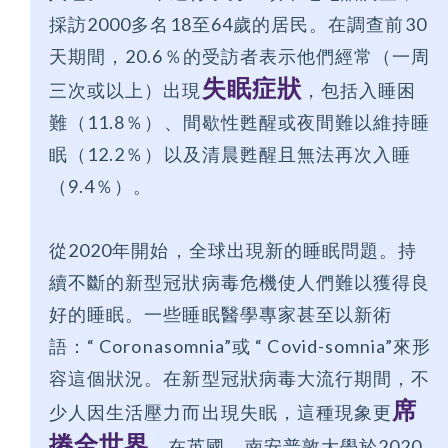
採訪2000多名18至64歲的居民。在調查前30
天期間，20.6％的受訪者表示他們經常（一周
失眠症狀
三次或以上）出現
，包括入睡困
難（11.8％）、間歇性甦醒或夜間難以維持睡
眠（12.2％）以及清晨甦醒且無法再次入睡
（9.4％）。
從2020年開始，全球出現新的睡眠問題。持
續不斷的新型冠狀病毒危機使人們難以獲得良
好的睡眠。一些睡眠醫學專家甚至以新術
語：“ Coronasomnia”或 “ Covid-somnia”來形
容這個狀況。在新型冠狀病毒大流行期間，不
席
少人因生活壓力而出現失眠，這種現象更
捲全世界
。在英國，南安普敦大學於2020