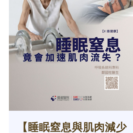
【
睡眠窒息與肌肉減少