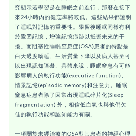
究顯示若學習是在睡眠之前進行，那麼在接下
來24小時內的健忘率將較低。這些結果都證明
了睡眠對記憶的重要性。學習後睡眠同樣有利
於鞏固記憶，增強記憶痕跡以抵禦未來的干
擾。而阻塞性睡眠窒息症(OSA)患者的特點是
白天過度嗜睡、生活質量下降以及病人甚至可
以出現認知障礙。具體來說，睡眠窒息有可能
影響病人的執行功能(executive function)、
情景記憶(episodic memory)和注意力。睡眠
窒息症患者除了因常出現睡眠碎片化(Sleep
fragmentation) 外，相信低血氧也與他們欠
佳的執行功能和認知能力有關。
一項關於未經治療的OSA對其患者的神經心理