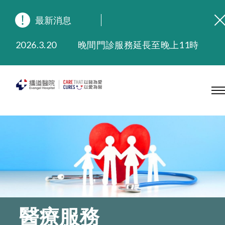
最新消息
2026.8.3
緬懷播道醫院創院宣教士 — 卓恩民醫生香港追思會
2026.3.20
晚間門診服務延長至晚上11時
2025.11.27
播道醫院為大埔火災受災人士提供全額資助情緒支援服務
2025.9.23
本院在暴雨或颱風警告信號 (包括黑色暴雨及8號或以上熱帶氣旋警告信號) 下，仍會維持有限度服務。如有查詢，可致電2711 5222。
2025.8.4
播道醫院體檢服務獲客戶正面評價
2025.7.21
播道醫院手機App已推出查閱病歷記錄及求診資料功能，請即下載
醫療服務