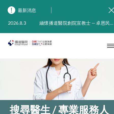
最新消息
2026.8.3
緬懷播道醫院創院宣教士 — 卓恩民醫生香港追思會
2026.3.20
晚間門診服務延長至晚上11時
2025.11.27
播道醫院為大埔火災受災人士提供全額資助情緒支援服務
2025.9.23
本院在暴雨或颱風警告信號 (包括黑色暴雨及8號或以上熱帶氣旋警告信號) 下，仍會維持有限度服務。如有查詢，可致電2711 5222。
2025.8.4
播道醫院體檢服務獲客戶正面評價
2025.7.21
播道醫院手機App已推出查閱病歷記錄及求診資料功能，請即下載
搜尋醫生 / 專業服務人