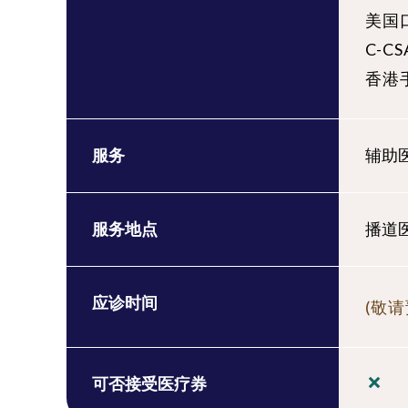
美国口
C-
香港
服务
辅助医
服务地点
播道
应诊时间
(敬请
可否接受医疗券