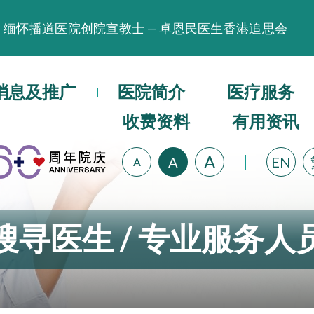
缅怀播道医院创院宣教士 — 卓恩民医生香港追思会
晚间门诊服务延长至晚上11时
播道医院为大埔火灾受灾人士提供全额资助情绪支援服
消息及推广
医院简介
医疗服务
播道医院体检服务获客户正面评价
收费资料
有用资讯
播道医院手机App已推出查阅病歷记录及求诊资料功能
A
A
EN
A
搜寻医生 / 专业服务人