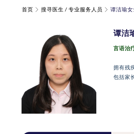
首页
搜寻医生 / 专业服务人员
谭洁瑜女
谭洁
言语治
拥有残
包括家