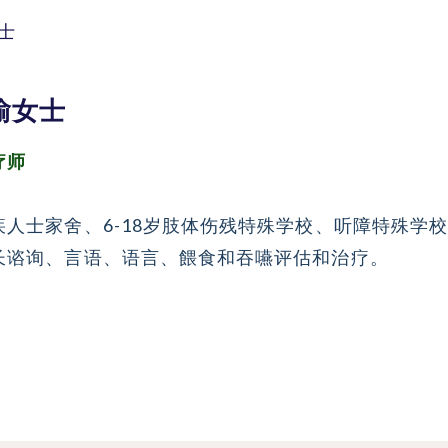
士
瑜女士
疗师
疾人士家舍、6-18岁肢体伤残特殊学校、听障特殊学
长谘询、言语、语言、餵食和吞嚥评估和治疗。