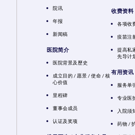
院讯
收费资料
年报
各项收
新闻稿
疫苗注
医院简介
提高私
先导计
医院背景及歷史
有用资讯
成立目的 / 愿景 / 使命 / 核
心价值
服务单
里程碑
专业医
董事会成员
入院须知
认证及奖项
药物 /