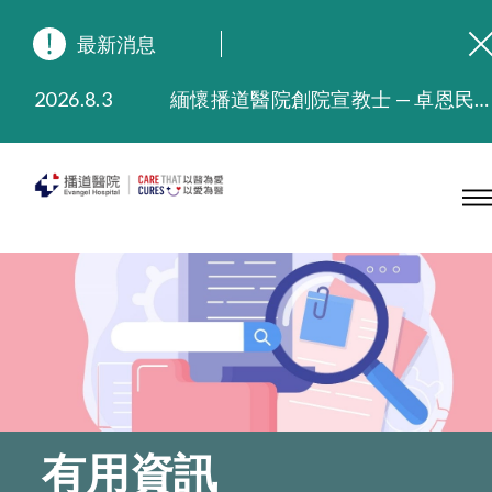
最新消息
2026.8.3
緬懷播道醫院創院宣教士 — 卓恩民醫生香港追思會
2026.3.20
晚間門診服務延長至晚上11時
2025.11.27
播道醫院為大埔火災受災人士提供全額資助情緒支援服務
2025.9.23
本院在暴雨或颱風警告信號 (包括黑色暴雨及8號或以上熱帶氣旋警告信號) 下，仍會維持有限度服務。如有查詢，可致電2711 5222。
2025.8.4
播道醫院體檢服務獲客戶正面評價
2025.7.21
播道醫院手機App已推出查閱病歷記錄及求診資料功能，請即下載
有用資訊