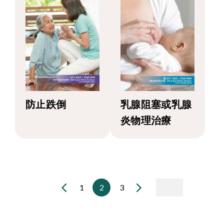
防止跌倒
乳腺阻塞或乳腺
炎物理治療
1
2
3