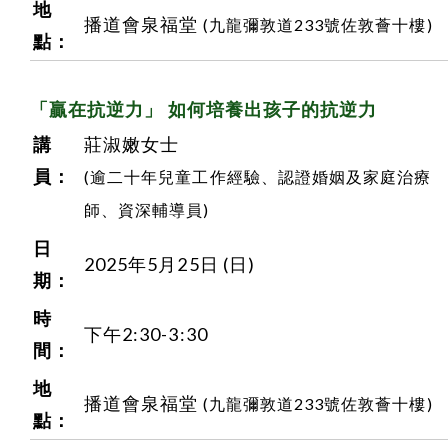
地
播道會泉福堂
(九龍彌敦道233號佐敦薈十樓)
點：
「贏在抗逆力」 如何培養出孩子的抗逆力
講
莊淑嫩女士
員：
(逾二十年兒童工作經驗、認證婚姻及家庭治療
師、資深輔導員)
日
2025年5月25日 (日)
期：
時
下午2:30-3:30
間：
地
播道會泉福堂
(九龍彌敦道233號佐敦薈十樓)
點：