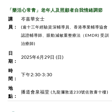
「樂活心常青」
老年人及照顧者自我情緒調節
講
岑嘉華女士
員：
(逾十三年經驗資深輔導員、香港專業輔導協會
認證輔導師、眼動減敏重整療法（EMDR) 受訓
治療師)
日
2025年6月29日 (日)
期：
時
下午2:30-3:30
間：
地
播道會泉福堂
(九龍彌敦道233號佐敦薈十樓)
點：