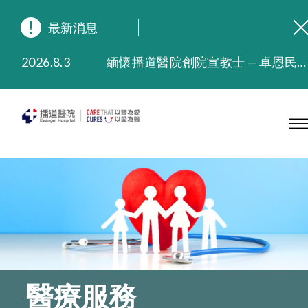
最新消息
2026.8.3
緬懷播道醫院創院宣教士 — 卓恩民醫生香港追思會
2026.3.20
晚間門診服務延長至晚上11時
2025.11.27
播道醫院為大埔火災受災人士提供全額資助情緒支援服務
2025.9.23
本院在暴雨或颱風警告信號 (包括黑色暴雨及8號或以上熱帶氣旋警告信號) 下，仍會維持有限度服務。如有查詢，可致電2711 5222。
2025.8.4
播道醫院體檢服務獲客戶正面評價
2025.7.21
播道醫院手機App已推出查閱病歷記錄及求診資料功能，請即下載
醫療服務