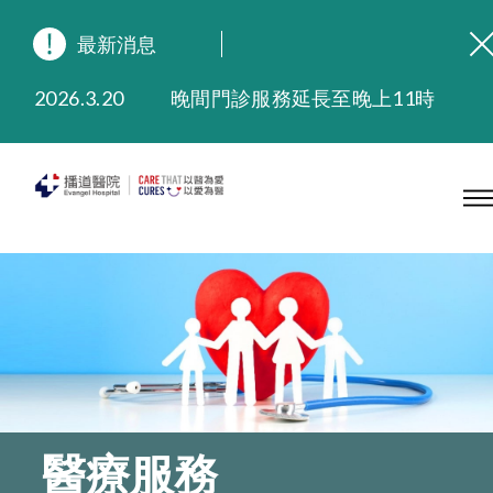
最新消息
2026.8.3
緬懷播道醫院創院宣教士 — 卓恩民醫生香港追思會
2026.3.20
晚間門診服務延長至晚上11時
2025.11.27
播道醫院為大埔火災受災人士提供全額資助情緒支援服務
2025.9.23
本院在暴雨或颱風警告信號 (包括黑色暴雨及8號或以上熱帶氣旋警告信號) 下，仍會維持有限度服務。如有查詢，可致電2711 5222。
2025.8.4
播道醫院體檢服務獲客戶正面評價
2025.7.21
播道醫院手機App已推出查閱病歷記錄及求診資料功能，請即下載
醫療服務