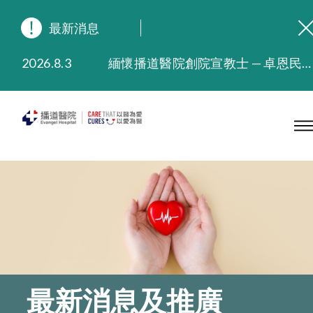
最新消息
2026.8.3
緬懷播道醫院創院宣教士 — 卓恩民醫生香港追思會
2026.3.20
晚間門診服務延長至晚上11時
2025.11.27
播道醫院為大埔火災受災人士提供全額資助情緒支援服務
2025.9.23
本院在暴雨或颱風警告信號 (包括黑色暴雨及8號或以上熱帶氣旋警告信號) 下，仍會維持有限度服務。如有查詢，可致電2711 5222。
2025.8.4
播道醫院體檢服務獲客戶正面評價
2025.7.21
播道醫院手機App已推出查閱病歷記錄及求診資料功能，請即下載
最新消息及推廣