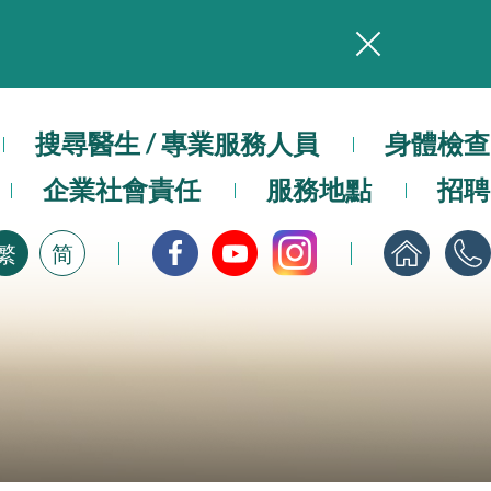
務
本院在暴雨或颱風警告信號 (包括黑色暴雨及8號或以上熱帶氣旋警告信號) 下，仍會維持有限度服務。如有查詢，可致電2711 5222。
搜尋醫生 / 專業服務人員
身體檢查
企業社會責任
服務地點
招聘
，請即下載
繁
简