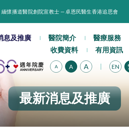
緬懷播道醫院創院宣教士 — 卓恩民醫生香港追思會
晚間門診服務延長至晚上11時
播道醫院為大埔火災受災人士提供全額資助情緒支援服
消息及推廣
醫院簡介
醫療服務
播道醫院體檢服務獲客戶正面評價
收費資料
有用資訊
播道醫院手機App已推出查閱病歷記錄及求診資料功能
A
A
EN
A
最新消息及推廣