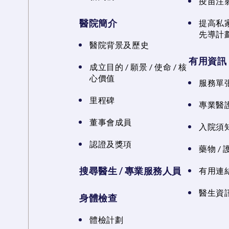
疫苗注
醫院簡介
提高私
先導計
醫院背景及歷史
有用資訊
成立目的 / 願景 / 使命 / 核
心價值
服務單
里程碑
專業醫
董事會成員
入院須知
認證及獎項
藥物 /
搜尋醫生 / 專業服務人員
有用連
醫生資訊
身體檢查
體檢計劃