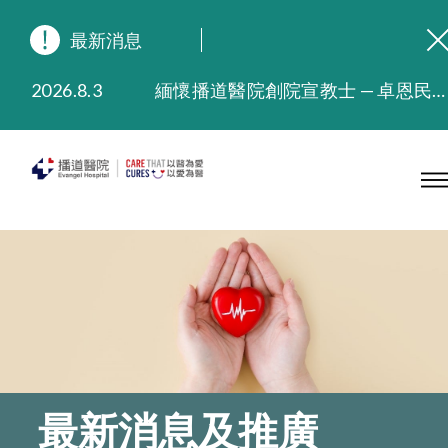
最新消息
2026.8.3
緬懷播道醫院創院宣教士 — 卓恩民醫生香港追思會
2026.3.20
晚間門診服務延長至晚上11時
2025.11.27
播道醫院為大埔火災受災人士提供全額資助情緒支援服務
2025.9.23
本院在暴雨或颱風警告信號 (包括黑色暴雨及8號或以上熱帶氣旋警告信號) 下，仍會維持有限度服務。如有查詢，可致電2711 5222。
2025.8.4
播道醫院體檢服務獲客戶正面評價
2025.7.21
播道醫院手機App已推出查閱病歷記錄及求診資料功能，請即下載
最新消息及推廣