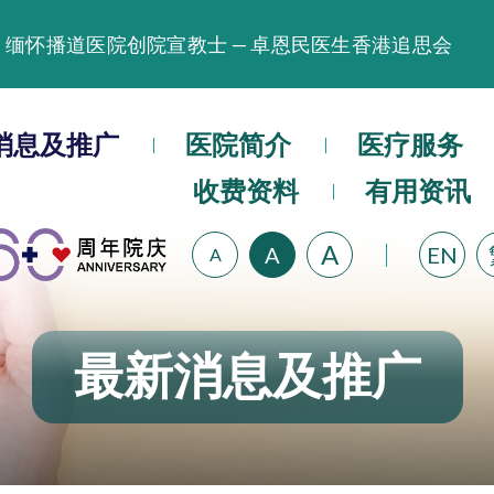
缅怀播道医院创院宣教士 — 卓恩民医生香港追思会
晚间门诊服务延长至晚上11时
播道医院为大埔火灾受灾人士提供全额资助情绪支援服
消息及推广
医院简介
医疗服务
播道医院体检服务获客户正面评价
收费资料
有用资讯
播道医院手机App已推出查阅病歷记录及求诊资料功能
A
A
EN
A
最新消息及推广