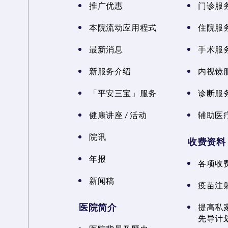
推广优惠
门诊服
本院流动应用程式
住院服
最新消息
手术服
新服务介绍
内视镜
「平安三宝」服务
诊断服
健康讲座 / 活动
辅助医
院讯
收费资料
年报
各项收
新闻稿
疫苗注
医院简介
提高私
先导计