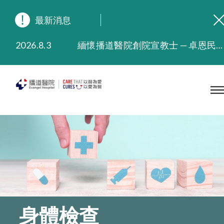
最新消息
2026.8.3
緬懷播道醫院創院宣教士 — 卓恩民醫生香港追思會
2026.3.20
晚間門診服務延長至晚上11時
2025.11.27
播道醫院為大埔火災受災人士提供全額資助情緒支援服務
2025.9.23
本院在暴雨或颱風警告信號 (包括黑色暴雨及8號或以上熱帶氣旋警告信號) 下，仍會維持有限度服務。如有查詢，可致電2711 5222。
2025.8.4
播道醫院體檢服務獲客戶正面評價
2025.7.21
播道醫院手機App已推出查閱病歷記錄及求診資料功能，請即下載
身體檢查