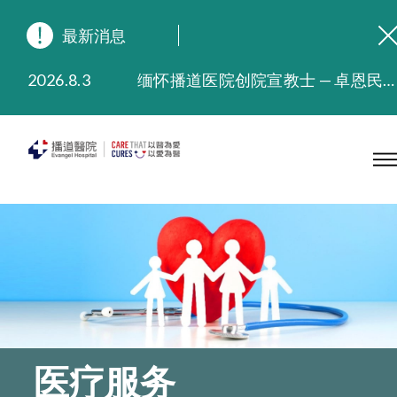
最新消息
2026.8.3
缅怀播道医院创院宣教士 — 卓恩民医生香港追思会
2026.3.20
晚间门诊服务延长至晚上11时
2025.11.27
播道医院为大埔火灾受灾人士提供全额资助情绪支援服务
2025.9.23
本院在暴雨或台风警告信号 (包括黑色暴雨及8号或以上热带气旋警告信号) 下，仍会维持有限度服务。如有查询，可致电2711 5222。
2025.8.4
播道医院体检服务获客户正面评价
2025.7.21
播道医院手机App已推出查阅病歷记录及求诊资料功能，请即下载
医疗服务