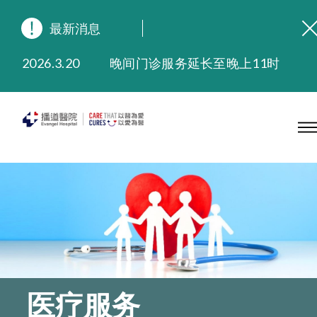
最新消息
2026.8.3
缅怀播道医院创院宣教士 — 卓恩民医生香港追思会
2026.3.20
晚间门诊服务延长至晚上11时
2025.11.27
播道医院为大埔火灾受灾人士提供全额资助情绪支援服务
2025.9.23
本院在暴雨或台风警告信号 (包括黑色暴雨及8号或以上热带气旋警告信号) 下，仍会维持有限度服务。如有查询，可致电2711 5222。
2025.8.4
播道医院体检服务获客户正面评价
2025.7.21
播道医院手机App已推出查阅病歷记录及求诊资料功能，请即下载
医疗服务