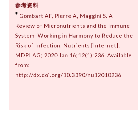
参考资料
*
Gombart AF, Pierre A, Maggini S. A
Review of Micronutrients and the Immune
System–Working in Harmony to Reduce the
Risk of Infection. Nutrients [Internet].
MDPI AG; 2020 Jan 16;12(1):236. Available
from:
http://dx.doi.org/10.3390/nu12010236