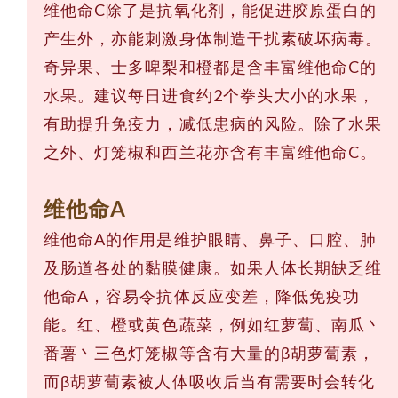
维他命C除了是抗氧化剂，能促进胶原蛋白的
产生外，亦能刺激身体制造干扰素破坏病毒。
奇异果、士多啤梨和橙都是含丰富维他命C的
水果。建议每日进食约2个拳头大小的水果，
有助提升免疫力，减低患病的风险。除了水果
之外、灯笼椒和西兰花亦含有丰富维他命C。
维他命A
维他命A的作用是维护眼睛、鼻子、口腔、肺
及肠道各处的黏膜健康。如果人体长期缺乏维
他命A，容易令抗体反应变差，降低免疫功
能。红、橙或黄色蔬菜，例如红萝蔔、南瓜丶
番薯丶三色灯笼椒等含有大量的β胡萝蔔素，
而β胡萝蔔素被人体吸收后当有需要时会转化