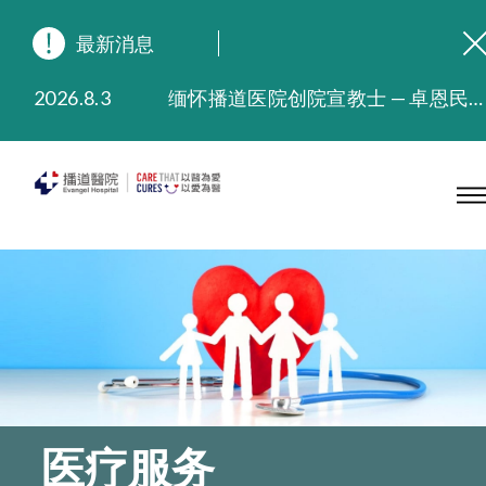
最新消息
2026.8.3
缅怀播道医院创院宣教士 — 卓恩民医生香港追思会
2026.3.20
晚间门诊服务延长至晚上11时
2025.11.27
播道医院为大埔火灾受灾人士提供全额资助情绪支援服务
2025.9.23
本院在暴雨或台风警告信号 (包括黑色暴雨及8号或以上热带气旋警告信号) 下，仍会维持有限度服务。如有查询，可致电2711 5222。
2025.8.4
播道医院体检服务获客户正面评价
2025.7.21
播道医院手机App已推出查阅病歷记录及求诊资料功能，请即下载
医疗服务