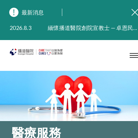
最新消息
2026.8.3
緬懷播道醫院創院宣教士 — 卓恩民醫生香港追思會
2026.3.20
晚間門診服務延長至晚上11時
2025.11.27
播道醫院為大埔火災受災人士提供全額資助情緒支援服務
2025.9.23
本院在暴雨或颱風警告信號 (包括黑色暴雨及8號或以上熱帶氣旋警告信號) 下，仍會維持有限度服務。如有查詢，可致電2711 5222。
2025.8.4
播道醫院體檢服務獲客戶正面評價
2025.7.21
播道醫院手機App已推出查閱病歷記錄及求診資料功能，請即下載
醫療服務