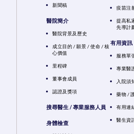
新聞稿
疫苗注
醫院簡介
提高私
先導計
醫院背景及歷史
有用資訊
成立目的 / 願景 / 使命 / 核
心價值
服務單
里程碑
專業醫
董事會成員
入院須知
認證及獎項
藥物 /
搜尋醫生 / 專業服務人員
有用連
醫生資訊
身體檢查