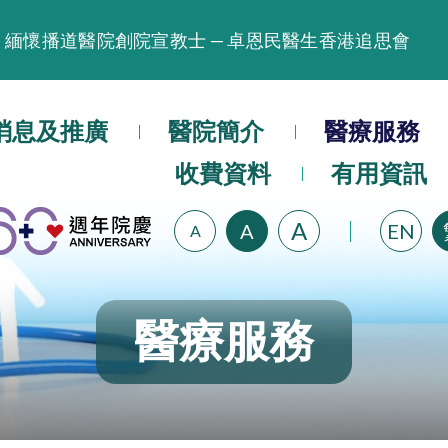
緬懷播道醫院創院宣教士 — 卓恩民醫生香港追思會
晚間門診服務延長至晚上11時
播道醫院為大埔火災受災人士提供全額資助情緒支援服
消息及推廣
醫院簡介
醫療服務
播道醫院體檢服務獲客戶正面評價
收費資料
有用資訊
播道醫院手機App已推出查閱病歷記錄及求診資料功能
A
A
EN
A
醫療服務