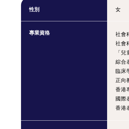
性別
女
專業資格
社會
社會
「兒
綜合
臨床
正向
香港
國際
香港