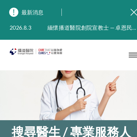
最新消息
2026.8.3
緬懷播道醫院創院宣教士 — 卓恩民醫生香港追思會
2026.3.20
晚間門診服務延長至晚上11時
2025.11.27
播道醫院為大埔火災受災人士提供全額資助情緒支援服務
2025.9.23
本院在暴雨或颱風警告信號 (包括黑色暴雨及8號或以上熱帶氣旋警告信號) 下，仍會維持有限度服務。如有查詢，可致電2711 5222。
2025.8.4
播道醫院體檢服務獲客戶正面評價
2025.7.21
播道醫院手機App已推出查閱病歷記錄及求診資料功能，請即下載
搜尋醫生 / 專業服務人