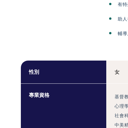
有特
助人
輔導
性別
女
專業資格
基督教
心理學
社會科
中美精