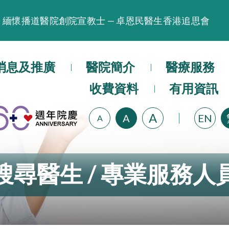
緬懷播道醫院創院宣教士 — 卓恩民醫生香港追思會
晚間門診服務延長至晚上11時
播道醫院為大埔火災受災人士提供全額資助情緒支援服
消息及推廣
醫院簡介
醫療服務
播道醫院體檢服務獲客戶正面評價
播道醫院手機App已推出查閱病歷記錄及求診資料功能
收費資料
有用資訊
A
A
EN
A
搜尋醫生 / 專業服務人