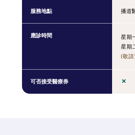
服務地點
播道
應診時間
星期一:
星期二:
(敬請
可否接受醫療券