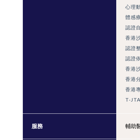
心理動
體感療
認證自我
香港
認證整全
認證依
香港
香港
香港
T-J
服務
輔助醫