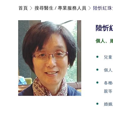
首頁
搜尋醫生 / 專業服務人員
陸忻紅珠
陸忻
個人、
兒童
個人
各種
親等
婚姻