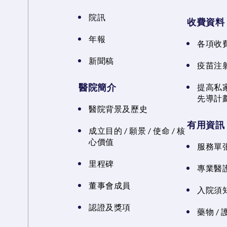
院訊
收費資料
年報
各項收
新聞稿
疫苗注
醫院簡介
提高私
先導計
醫院背景及歷史
有用資訊
成立目的 / 願景 / 使命 / 核
心價值
服務單
里程碑
專業醫
董事會成員
入院須知
認證及獎項
藥物 /