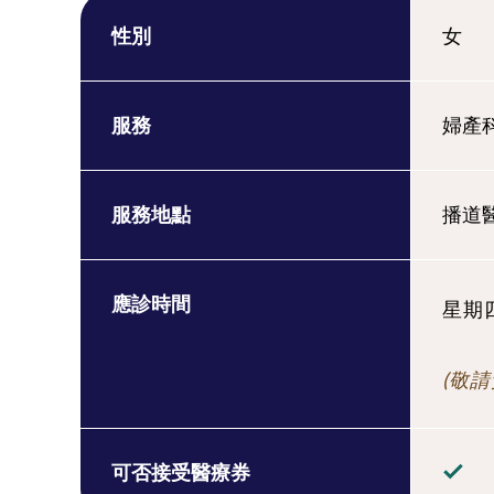
性別
女
服務
婦產
服務地點
播道
應診時間
星期四 
(敬請
可否接受醫療券