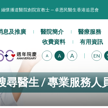
緬懷播道醫院創院宣教士 — 卓恩民醫生香港追思會
晚間門診服務延長至晚上11時
播道醫院為大埔火災受災人士提供全額資助情緒支援服
消息及推廣
醫院簡介
醫療服務
播道醫院體檢服務獲客戶正面評價
收費資料
有用資訊
播道醫院手機App已推出查閱病歷記錄及求診資料功能
A
A
EN
A
搜尋醫生 / 專業服務人