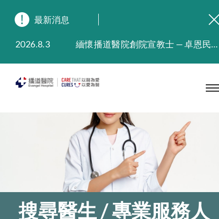
最新消息
2026.8.3
緬懷播道醫院創院宣教士 — 卓恩民醫生香港追思會
2026.3.20
晚間門診服務延長至晚上11時
2025.11.27
播道醫院為大埔火災受災人士提供全額資助情緒支援服務
2025.9.23
本院在暴雨或颱風警告信號 (包括黑色暴雨及8號或以上熱帶氣旋警告信號) 下，仍會維持有限度服務。如有查詢，可致電2711 5222。
2025.8.4
播道醫院體檢服務獲客戶正面評價
2025.7.21
播道醫院手機App已推出查閱病歷記錄及求診資料功能，請即下載
搜尋醫生 / 專業服務人