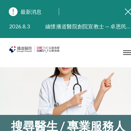
最新消息
2026.8.3
緬懷播道醫院創院宣教士 — 卓恩民醫生香港追思會
2026.3.20
晚間門診服務延長至晚上11時
2025.11.27
播道醫院為大埔火災受災人士提供全額資助情緒支援服務
2025.9.23
本院在暴雨或颱風警告信號 (包括黑色暴雨及8號或以上熱帶氣旋警告信號) 下，仍會維持有限度服務。如有查詢，可致電2711 5222。
2025.8.4
播道醫院體檢服務獲客戶正面評價
2025.7.21
播道醫院手機App已推出查閱病歷記錄及求診資料功能，請即下載
搜尋醫生 / 專業服務人