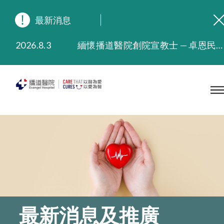
最新消息
2026.8.3
緬懷播道醫院創院宣教士 — 卓恩民醫生香港追思會
2026.3.20
晚間門診服務延長至晚上11時
2025.11.27
播道醫院為大埔火災受災人士提供全額資助情緒支援服務
2025.9.23
本院在暴雨或颱風警告信號 (包括黑色暴雨及8號或以上熱帶氣旋警告信號) 下，仍會維持有限度服務。如有查詢，可致電2711 5222。
2025.8.4
播道醫院體檢服務獲客戶正面評價
2025.7.21
播道醫院手機App已推出查閱病歷記錄及求診資料功能，請即下載
最新消息及推廣