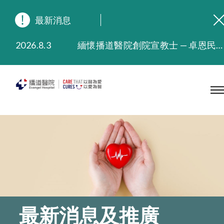
最新消息
2026.8.3
緬懷播道醫院創院宣教士 — 卓恩民醫生香港追思會
2026.3.20
晚間門診服務延長至晚上11時
2025.11.27
播道醫院為大埔火災受災人士提供全額資助情緒支援服務
2025.9.23
本院在暴雨或颱風警告信號 (包括黑色暴雨及8號或以上熱帶氣旋警告信號) 下，仍會維持有限度服務。如有查詢，可致電2711 5222。
2025.8.4
播道醫院體檢服務獲客戶正面評價
2025.7.21
播道醫院手機App已推出查閱病歷記錄及求診資料功能，請即下載
最新消息及推廣