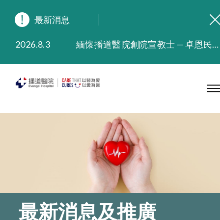
最新消息
2026.8.3
緬懷播道醫院創院宣教士 — 卓恩民醫生香港追思會
2026.3.20
晚間門診服務延長至晚上11時
2025.11.27
播道醫院為大埔火災受災人士提供全額資助情緒支援服務
2025.9.23
本院在暴雨或颱風警告信號 (包括黑色暴雨及8號或以上熱帶氣旋警告信號) 下，仍會維持有限度服務。如有查詢，可致電2711 5222。
2025.8.4
播道醫院體檢服務獲客戶正面評價
2025.7.21
播道醫院手機App已推出查閱病歷記錄及求診資料功能，請即下載
最新消息及推廣